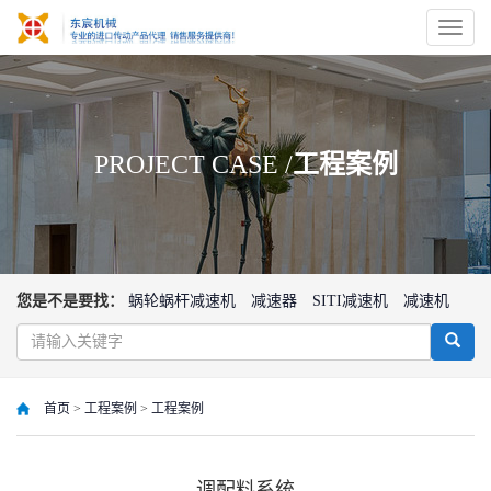
切
换
导
航
PROJECT CASE /
工程案例
您是不是要找：
蜗轮蜗杆减速机
减速器
SITI减速机
减速机
首页
>
工程案例
>
工程案例
调配料系统