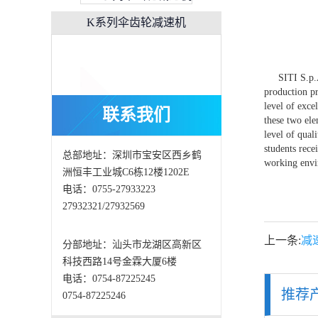
SITI S.p.A.,
production pr
level of exce
联系我们
these two ele
level of qual
students rece
总部地址：深圳市宝安区西乡鹤
working envi
洲恒丰工业城C6栋12楼1202E
电话：0755-27933223
DLS蜗轮蜗杆减速电机
27932321/27932569
上一条:
减
分部地址：汕头市龙湖区高新区
科技西路14号金霖大厦6楼
电话：0754-87225245
推荐
0754-87225246