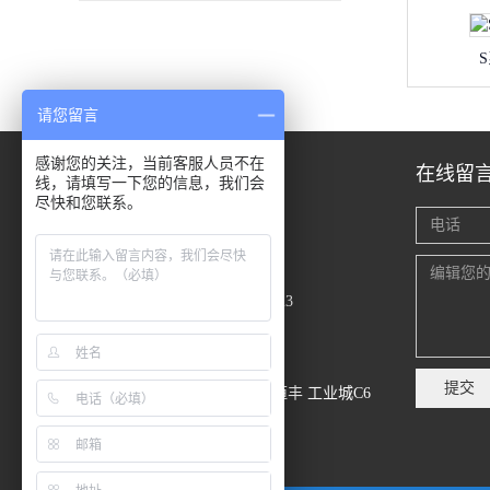
请您留言
意大利SITI减速机MI-I系列
感谢您的关注，当前客服人员不在
联系我们
在线留
线，请填写一下您的信息，我们会
尽快和您联系。
叶先生 135 1006 5911
黄经理 159 1400 5340
服务热线：0755-27933223
dc@dcsz.com.cn
提交
深圳市宝安区西乡鹤洲恒丰 工业城C6
栋12楼1202E