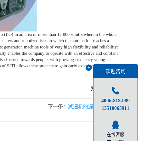
io (BO) in an area of more than 17,000 sqmtrs wherein the whole
centers and robotized isles in which the automation reaches a
t generation machine tools of very high flexibility and reliability:
nally enables the company to operate with an effective and constant
 also focused towards people: with growing frequency young
 of SITI allows these students to gain early experience of a
+
欢迎咨询
我要分享：
0
4006-818-089
下一条：
减速机的漏油原因分析
‭13510065911
在线客服