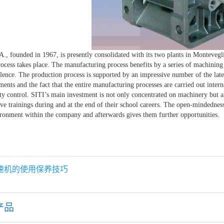
 founded in 1967, is presently consolidated with its two plants in Montevegl
ocess takes place. The manufacturing process benefits by a series of machining 
llence. The production process is supported by an impressive number of the lates
ments and the fact that the entire manufacturing processes are carried out inter
ity control. SITI’s main investment is not only concentrated on machinery but
ive trainings during and at the end of their school careers. The open-mindedness
ronment within the company and afterwards gives them further opportunities.
速机的使用保养技巧
产品