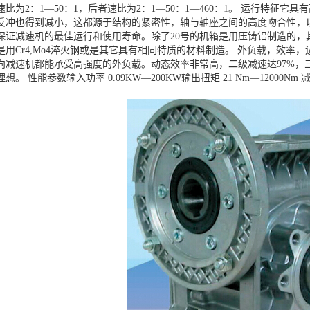
比为2：1—50：1，后者速比为2：1—50：1—460：1。 运行特
反冲也得到减小，这都源于结构的紧密性，轴与轴座之间的高度吻合性，
保证减速机的最佳运行和使用寿命。除了20号的机箱是用压铸铝制造的，其它
是用Cr4,Mo4淬火钢或是其它具有相同特质的材料制造。 外负载，效
向减速机都能承受高强度的外负载。动态效率非常高，二级减速达97%，三
。 性能参数输入功率 0.09KW—200KW输出扭矩 21 Nm—12000Nm 减速比