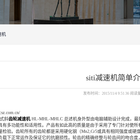
速机
siti减速机简单
发布时间：2015/11/4 9:51:36 阅读
文章分享
csz.com.cn/
轴式斜
齿轮减速机
HL-MHL-MHLC 总述机身外型由电脑辅助设计完
具有多功能性和适用性。产品有如此高的质量是由于采用了专门针对使所
量检验。齿轮所有的齿轮都是采用硬化钢（Mn2,Cr5或具有相同强度或
负载下正常运作及保证它的抗磨损性。轮齿的精确修整与轮齿间的吻合度