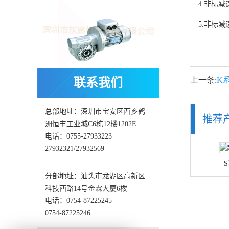
4.非标减
5.非标减
上一条:
K
联系我们
意大利SITI减速机MI-I系列
总部地址：深圳市宝安区西乡鹤
推荐
洲恒丰工业城C6栋12楼1202E
S系列齿轮减速机
电话：0755-27933223
27932321/27932569
F系列平行轴斜齿轮减速机
分部地址：汕头市龙湖区高新区
科技西路14号金霖大厦6楼
电话：0754-87225245
R系列斜齿轮减速机
0754-87225246