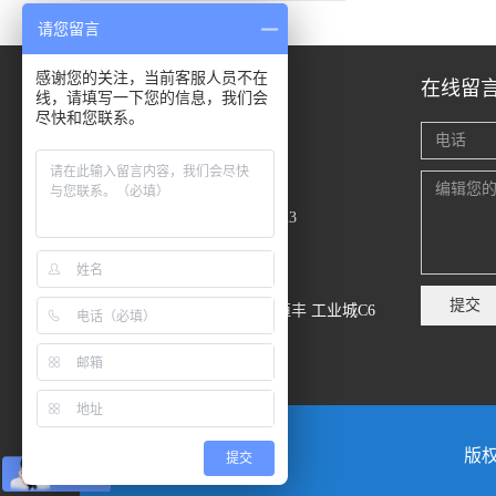
K系列伞齿轮减速机
请您留言
感谢您的关注，当前客服人员不在
联系我们
在线留
线，请填写一下您的信息，我们会
尽快和您联系。
叶先生 135 1006 5911
黄经理 159 1400 5340
服务热线：0755-27933223
dc@dcsz.com.cn
提交
深圳市宝安区西乡鹤洲恒丰 工业城C6
DLS蜗轮蜗杆减速电机
栋12楼1202E
版权
提交