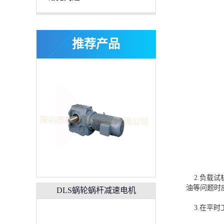
K系列伞齿轮减速机
推荐产品
DLS蜗轮蜗杆减速电机
2.负载试
油等问题时
3.在平时